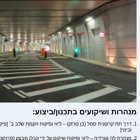
מנהרות ושיקועים בתכנון/ביצוע:
דרך תת קרקעית סמל (בן סרוק) – ליווי ופיקוח הקמת שלב ב` [פיקוח
ובינוי]
מנהרת לה גוורדיה – ליווי ופיקוח שיקום על ידי קבלן מבצע [פרויקט 