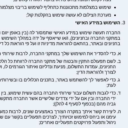
שימוש במצלמות מתכווננות כתחליף לשימוש בריבוי מצלמות
מערכת הצילום לא עושה שימוש בהקלטת קול;
השימוש במידע האישי
החברה תעשה שימוש במידע האישי שתמסור לה (בין באופן יזום 
במתקני החברה ובחניונים), ו/או שייאסף על ידה במהלך השימו
בחניונים ובאתר, בהתאם להוראות מדיניות זו ועל פי הוראות כל ד
כדי להסדיר את השימוש שלך במתקני החברה, לרבות שירותי ה
לשם תפעולם התקין והבטוח של מתקני החברה לרווחת כל הלק
החניונים, עמדות התשלום, מניעת ונדליזם ואיתור הגורמים לו, 
לצורך ולהוראות הדין;
כדי לאפשר לך להשתמש באתר, בתכנים הכלולים בו ובשירותים
לעת;
כדי לגבות תשלום עבור שירותי החברה בהם עשית שימוש, בין 
ידי החברה ובין אם על ידי צדדים שלישיים אשר החברה מתקש
גביה מהם (בכפוף לסעיף 4 להלן);
ליצירת קשר איתך במקרה הצורך באמצעים שונים, לרבות כמענה
עימנו או ביחס למימוש זכויותיך, לצרכים תפעוליים בקשר עם שי
ניהול ותפעול פרויקטים תפעוליים ואחרים;