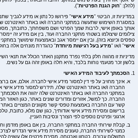
(להלן: "
חוק הגנת הפרטיות
").
במדיניות זו, הביטוי "
מידע אישי
" פירושו כל נתון או מידע לגביך שת
במסגרת השימוש שתעשה במתקני החברה ו/או באתר האינטרנט שלה
אותך באופן אישי, לרבות שמך הפרטי ושם משפחתך, כתובתך, מספ
צילומים שיצולמו בשטחי מתקני החברה ועוד, בין אם מידע זה יימסר באו
טפסים וכיוצא בזה), ובין אם יימסר אגב ובאמצעות שימושך במתקני ה
אישי
" ו/או "
מידע בעל רגישות מיוחדת
" כהגדרת מונחים אלה בחוק
מדיניות זו מהווה חלק בלתי נפרד מתקנון האתר הכולל את תנאי הש
בלשון זכר מטעמי נוחות בלבד, והיא חלה באופן זהה גם על נשים.
הסכמתך לעיבוד המידע האישי
אינך מחויב על פי דין למסור מידע אישי לחברה. אולם, אם ברצ
החברה ו/או באתר האינטרנט שלה, תידרש למסור מידע אישי א
במתקני החברה ו/או באתר האינטרנט שלה יהווה את הסכמתך לע
החברה. כך למשל, אזורים ומדורים שונים באתר, כגון האזור המי
קשר עם החברה באמצעות טפסי קשר מקוונים המצויים באתר ועו
ברישום ומסירת מידע אישי אודותיך, כגון שם מלא, כתובת, טלפו
ארגוני ופרטים נוספים לפי הצורך ונסיבות העניין.
קבלת שירותי החברה במתקני החברה, בין אם באופן מזדמן וחד
כמנוי לשירותי החברה, טעונים מסירת מידע אישי הנדרש לצרכי 
התשלום עבורם, בטחון ואבטחה. מסירת פרטים אלו עשויה להי