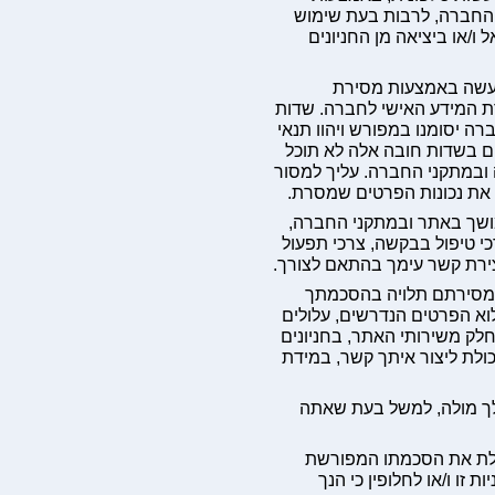
 החברה, לרבות בעת שימוש
ו/או ביציאה מן החניונים
יעשה באמצעות מסירת
ת המידע האישי לחברה. שדות
 יסומנו במפורש ויהוו תנאי
 בשדות חובה אלה לא תוכל
ובמתקני החברה. עליך למסור
ת את נכונות הפרטים שמסרת.
מושך באתר ובמתקני החברה,
כי טיפול בבקשה, צרכי תפעול
יצירת קשר עימך בהתאם לצורך.
. מסירתם תלויה בהסכמתך
לוא הפרטים הנדרשים, עלולים
ק משירותי האתר, בחניונים
כולת ליצור איתך קשר, במידת
לך מולה, למשל בעת שאתה
בלת את הסכמתו המפורשת
ו ו/או לחלופין כי הנך