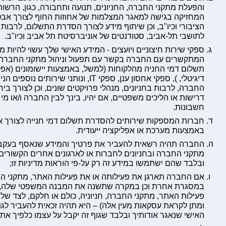
והפעלת מתקני החברה, החניונים, תנועה ותחבורה, כגון, הרשות
המחזיקה בגישה למאגר המצלמות של אחוזות החוף לצורך אבט
הציבורי וכיו"ב, וכן שיתוף מידע לצורך הסדרת התשלום, לרבות
לתושבי תל-אביב, סטודנטים של אוניברסיטת תל אביב וכיו"ב.
ספקי שירות חיצוניים ויועצים - המידע האישי שלך עשוי להיות 
המתקשרים עם החברה בקשר עם תפעול וניהול מתקני החברה, ה
תשלום דמי החניה מהלקוחות (למשל, באמצעות יישומונים (אפל
דיגיטלי, ), ספקי אחסון ענן, ספקי IT, ונותני 
החברה, לרבות בחניונים, מנהלי פרויקטים שונים, וכן לצורך ביר
דרישות או הליכים משפטיים, אם יהיו, בינך לבין החברה ו/או מי
חשבונות.
חברות המספקות שירותים להסדרת תשלום דמי חנייה לצורך א
באמצעות מערכת או אפליקציה ייעודית.
החברה תהיה רשאית להעביר את פרטיך והמידע שנאסף בעקב
מתקני החברה ובחניונים לחברות או לארגונים אחרים הקשורים 
ובלבד שהם ישתמשו במידע זה רק על-פי הוראות מדיניות זו;
אם החברה תארגן את פעילותה או את פעילות האתר, מתקני החבר
במסגרת אחרת וכן במקרה שתשנה את המבנה המשפטי שלה, 
פעילות האתר, מתקני החברה, חניוניה, כולם או חלקם, לצד ש
ומתן לקראת עסקאות מעין אלה) – היא תהיה זכאית להעביר לג
האישי שנאגר אודותיך ובלבד שגוף זה יקבל על עצמו כלפיך את ה