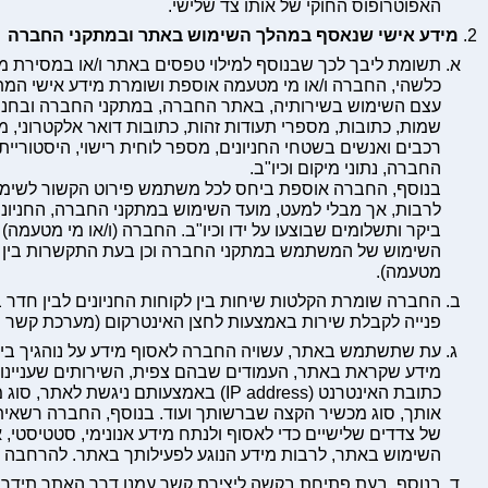
האפוטרופוס החוקי של אותו צד שלישי.
מידע אישי שנאסף במהלך השימוש באתר ובמתקני החברה
תשומת ליבך לכך שבנוסף למילוי טפסים באתר ו/או במסירת מ
כלשהי, החברה ו/או מי מטעמה אוספת ושומרת מידע אישי המ
עצם השימוש בשירותיה, באתר החברה, במתקני החברה ובחניונ
שמות, כתובות, מספרי תעודות זהות, כתובות דואר אלקטרוני, מס
רכבים ואנשים בשטחי החניונים, מספר לוחית רישוי, היסטוריי
החברה, נתוני מיקום וכיו"ב.
בנוסף, החברה אוספת ביחס לכל משתמש פירוט הקשור לשימ
לרבות, אך מבלי למעט, מועד השימוש במתקני החברה, החניונ
ביקר ותשלומים שבוצעו על ידו וכיו"ב. החברה (ו/או מי מטעמ
השימוש של המשתמש במתקני החברה וכן בעת התקשרות בין 
מטעמה).
החברה שומרת הקלטות שיחות בין לקוחות החניונים לבין חדר 
פנייה לקבלת שירות באמצעות לחצן האינטרקום (מערכת קשר פ
עת שתשתמש באתר, עשויה החברה לאסוף מידע על נוהגיך בי
מידע שקראת באתר, העמודים שבהם צפית, השירותים שעניינו 
כתובת האינטרנט (IP address) באמצעותם ני
אותך, סוג מכשיר הקצה שברשותך ועוד. בנוסף, החברה רשאית
של צדדים שלישיים כדי לאסוף ולנתח מידע אנונימי, סטטיסטי, 
השימוש באתר, לרבות מידע הנוגע לפעילותך באתר. להרחבה ראה סע
בנוסף, בעת פתיחת בקשה ליצירת קשר עמנו דרך האתר תידרש 