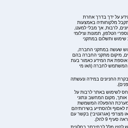
ידע על ידך בדרך אחרת
תקבל מלקוחותיה באמצעות
ים, לרבות, אך מבלי למעט,
פרי הטלפון, תמונות וצילומי
ת שימוש ותשלום במתקני
וש שעשה במתקני החברה,
ים, מיקום מתקני החברה בהם
ה) אוספת את המידע כאמור בעת
המשתמש לחברה (ו/או מי
בקרת החניונים במידה ונעשתה
נים).
חס לשימוש באתר לרבות על
אותך, מקום המחשב ונתוני
גשת לאתר, סוג מערכת ההפעלה המשמשת
 לאסוף ולהסתייע בשירותיהם
או מצרפי (אגרגטיבי) בקשר עם
יף 9 להלן.
להזין מלל לבחירתך בחלונית