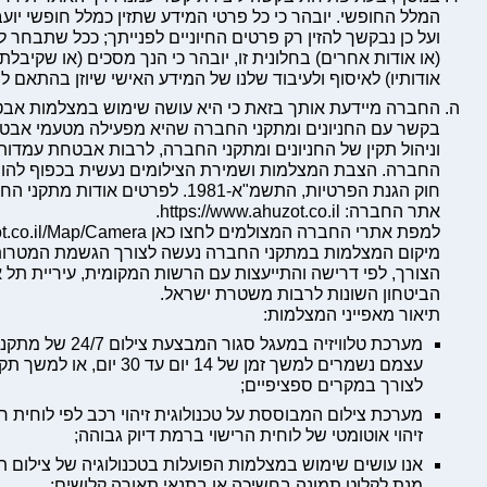
ועל כן נבקשך להזין רק פרטים החיוניים לפנייתך; ככל שתבחר לה
(או אודות אחרים) בחלונית זו, יובהר כי הנך מסכים (או שקיב
אודותיו) לאיסוף ולעיבוד שלנו של המידע האישי שיוזן בהתאם למד
החברה מיידעת אותך בזאת כי היא עושה שימוש במצלמות אב
בקשר עם החניונים ומתקני החברה שהיא מפעילה מטעמי אבטח
וניהול תקין של החניונים ומתקני החברה, לרבות אבטחת עמד
החברה. הצבת המצלמות ושמירת הצילומים נעשית בכפוף להורא
חוק הגנת הפרטיות, התשמ"א-1981. לפרטים
אתר החברה:
https://www.ahuzot.co.il
.
למפת אתרי החברה המצולמים לחצו כאן
ot.co.il/Map/Camera
מיקום המצלמות במתקני החברה נעשה לצורך הגשמת המטרות 
הצורך, לפי דרישה והתייעצות עם הרשות המקומית, עיריית תל א
הביטחון השונות לרבות משטרת ישראל.
תיאור מאפייני המצלמות:
מערכת טלוויזיה במעגל 
עצמם נשמרים למשך זמן של 14 יו
לצורך במקרים ספציפיים;
זיהוי אוטומטי של לוחית הרישוי ברמת דיוק גבוהה;
אנו עושים שימוש במצלמות הפועלות בטכנולוגיה של צילום תר
מנת לקלוט תמונה בחשיכה או בתנאי תאורה קלושים;