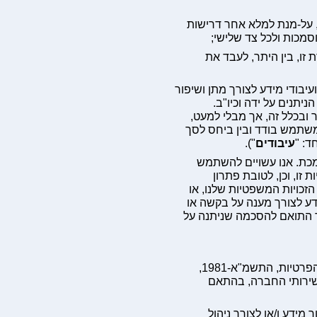
, על-מנת למלא אחר דרישות
סמכות ולכל צד שלישי;
זו, בין היתר, לעבד את
בודי מידע לצורך מתן ושיפור
תנים על ידה וכיו"ב.
ובכלל זה, אך מבלי למעט,
משתמש בודד ובין ביחס לסך
ד: "
עיבודים
").
סמכת. אנו עשויים להשתמש
 זו, וכן, לטובת פתרון
הזכויות המשפטיות שלנו, או
דע לצורך מענה על בקשה או
ר התואם להסכמה שניתנה על
רשויות החוק, לרבות רשויות הביטחון לפי סעיף 19 לחוק הגנת הפרטיות, התשמ"א-1981,
בשירותי החברה, בהתאם
מידע ו/או לצורך ניהול