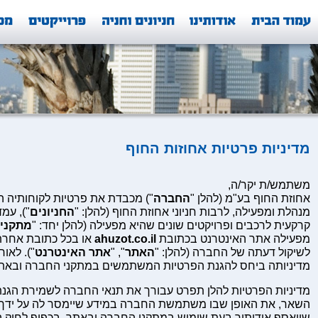
מדיניות פרטיות אחוזות החוף
משתמש/ת יקר/ה,
אחוזת החוף בע"מ (להלן "
החברה
") מכבדת את פרטיות לקוחותיה
מנהלת ומפעילה, לרבות חניוני אחוזת החוף (להלן: "
החניונים
"), עמ
קרקעית לרכבים ופרויקטים שונים שהיא מפעילה (להלן יחד: "
מתקני
מפעילה אתר האינטרנט בכתובת
ahuzot.co.il
או בכל כתובת אחרת
לשיקול דעתה של החברה (להלן: "
האתר
", "
אתר האינטרנט
"). לאו
מדיניותה ביחס להגנת הפרטיות המשתמשים במתקני החברה ובאתר
מדיניות הפרטיות להלן תפרט עבורך את תנאי החברה לשמירת הגנת 
השאר, את האופן שבו משתמשת החברה במידע שיימסר לה על ידך 