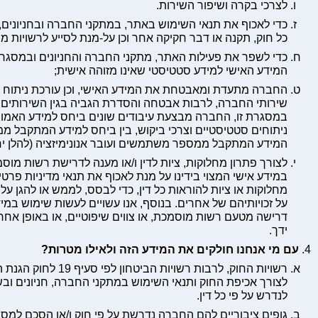
לצרכי בקרה ושיפור השירות.
כדי לאכוף את תנאי השימוש באתר, במתקני החברה ובחניונים
כל חוק, תקנה או דבר חקיקה אחר וכן על-מנת לסייע לרשויות מו
כדי לשפר את פעילות האתר, מתקני החברה והחניונים ובמסגרת 
המידע האישי למידע סטטיסטי שאינו מזוהה אישית;
החברה מתעדת ומאבטחת את המידע האישי, וכן עורכת ניתוח ועי
שירותי החברה, לרבות אבטחה והסדרת הגביה בגין השירותים הני
במסגרת זו, החברה מבצעת עיבודים שונים ביחס למידע האמור 
ניתוחים סטטיסטיים וצרכי ביקוש, בין ביחס למידע המתקבל מ
המידע המתקבל ממספר משתמשים ועובר אנונימיזציה (להלן יח
לצורך פתרון מחלוקות, ציות לדין ו/או מענה לדרישת רשות מו
במידע אישי המצוי בידינו על מנת לאכוף את תנאי מדיניות פרטיות
מחלוקות או ציות להוראות כל דין, כדי לבסס, לממש או להגן על 
על זכויותיהם של אחרים. בנוסף, אנו עשויים לעשות שימוש במי
דרישה מטעם רשות מוסמכת, או צווים שיפוטיים, או באופן אח
ידך.
עם מי אנחנו חולקים את המידע הזה ולאילו מטרות?
לצורך אכיפת החוק ותנאי השימוש במתקני החברה, חניונים ו
לנדרש על פי כל דין.
גופים ציבוריים להם החברה נדרשת על פי חוק ו/או הסכם למסור 