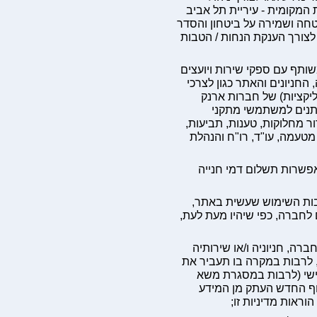
 המקומית - עיריית תל אביב
חה ושמירה על ביטחון והסדר
 לצורך הענקת הנחות / הטבות
משותף עם ספקי שירות ויועצים
חניונים והאתר כגון לצרכי
יקציות) של חברות ארנק
שירותים נוספים הניתנים למשתמשי מתקני
ור מחלוקות, טענות, תביעות,
 מטעמה, עו"ד, רו"ח והנהלת
פשרות תשלום דמי חנייה
ות השימוש שעשית באתר,
לחברה, כפי שיהיו מעת לעת,
ה, חניוניה ו/או שירותיה
לרבות במקרה בו תעביר את
לישי (לרבות במסגרת משא
וף החדש העתק מן המידע
וראות מדיניות זו;