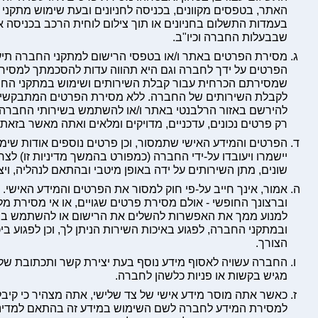
האתר, בטפסים מקוונים, בכניסה לחניונים ובעת שימוש מתקני
בעמדות התשלום בחניונים או תוך צילום לוחית הרכב בכניסה אל 
שבבעלות החברה וכיו"ב.
מסירת הפרטים באתר ו/או בטפסי הרישום למתקני החברה ת
הפרטים על ידך לחברה וגם היא תהווה עדות להסכמתך למסיר
שמסירתם הכרחית עבור קבלת השירותים ושימוש במתקני החברה
לקבלת השירותים של החברה. ללא מסירת הפרטים המתבקשים
להירשם באזור הרלבנטי באתר ו/או להשתמש בשירותי החברה 
רק פרטים נכונים, עדכניים, מדויקים ומלאים ואתה מאשר בזא
הפרטים והמידע האישי שתמסור, וכן פרטים נוספים אודות שי
יישמרו ויעובדו על-ידי החברה (כמפורט בהמשך מדיניות זו) לצר
שונים, מתן השירותים על ידה באופן מיטבי ובהתאם לנהליה, ו
אמור, אינך חייב על-פי חוק למסור את הפרטים והמידע האישי
וברצונך החופשי - אולם מסירת פרטים שגויים, או אי מסירת מ
למנוע ממך את האפשרות להשלים את הרישום או להשתמש בחל
ובמתקני החברה, לפגוע באיכות השירות הניתן לך, וכן לפגוע בי
הצורך.
החברה עשויה לאסוף מידע נוסף בעת יצירת קשר ותכתובת ש
מגיש בקשות או פניות כלשהן לחברה.
כאשר אתה מוסר מידע אישי של צד שלישי, אתה מצהיר כי קי
למסירת המידע לחברה לשם השימוש במידע זה בהתאם למדיניות ז