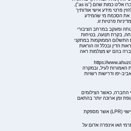
המלל החופשי. יובהר כי כל פרטי המידע שתזין כמלל חופשי יועברו אלינו כמות שהם ("as is"),
זין פרטי מידע אישי אודותיך
לת את הסכמת מי שהמידע
יניות פרטיות זו.
טחה ומעקב במרחב הציבורי
ה, בקרת תנועה, בטיחות
ות התשלום הממוקמות במתקני
ות הדין ובכלל זה הוראות
 אודות מתקני החברה בהם יש מצלמות ראה
https://www.ahuz
האמורות לעיל, ובמקרה
ביב-יפו ודרישות רשויות
סגור המבצעת צילום 24/7 של מתקני החברה, כאשר הצילומים
ם עד 30 יום, או למשך תקופת זמן ארוכה יותר בהתאם
מערכת צילום המבוססת על טכנולוגית זיהוי רכב לפי לוחית רישוי (LPR) אשר מספקת
מי ו/או אינפרה אדום על