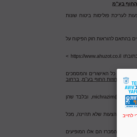
ות לעריכת פוליסות ביטוח שונות
ים בהתאם להוראות חוק הפיקוח על
https://www.ahuzot.co.il >
ז (בצרוף כל האישורים והמסמכים
במשרדי
אחוזות החוף בע"מ, ברחוב
michrazim@ahuzot.co
, ובלבד שהן
. הצעות שלא תהיינה, מכל
 לחייב
תישקלנה.
ים אודות המכרז הם אלו המופיעים