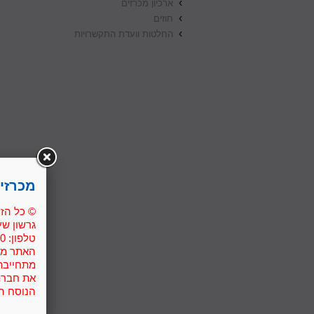
›
ארכיון מכרזים
›
חוזים
›
החלטות וועדת התקשרויות
מכרזי
© כל הזכ
גרשון שץ גגה 6 תל
טלפון: 03-7610300 פקס: 03-7610333.
האתר מספ
מתחייבת 
את חברת
הנוסח המ