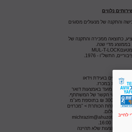
ישה והתקנה של מנעולים מסוגים
השנתי של המציע, כתוצאה ממכירה והתקנה של
10:00. המפגש יתקיים בועידת וידאו
יו מבעוד מועד באמצעות דואר
5. כתנאי להגשת הצעה למכרז, יש לרכוש את מסמכי המכרז תמורת סכום של 300 ₪ בתוספת מע"מ
https:/
תחת הכותרת > "מכרזים
ת וללא תשלום.
 לחייב
michrazim@ahuzot.co.il
בשעה: 16:00.
הצעות שלא תהיינה