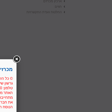
›
ארכיון מכרזים
›
חוזים
›
החלטות וועדת התקשרויות
מכרזי
© כל הזכ
גרשון שץ גגה 6 תל
טלפון: 03-7610300 פקס: 03-7610333.
האתר מספ
מתחייבת 
את חברת
הנוסח המ