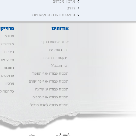
›
ארכיון מכרזים
›
חוזים
›
החלטות וועדת התקשרויות
חניונים
אודות אחוזות החוף
מוסדות צי
דבר ראש העיר
כיכרות
דירקטוריון החברה
שבילי אופנ
דבר המנכ"ל
רחובות
תוכנית עבודה אגף תפעול
פרויקטים ש
תוכנית עבודה אגף פרויקטים
ארכיון
תוכנית עבודה גני שרונה
כל הפרויק
תוכנית עבודה אגף כספים
תוכנית עבודה לשכת מנכ"ל