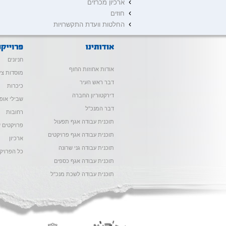
›
ארכיון מכרזים
›
חוזים
›
החלטות וועדת התקשרויות
חניונים
אודות אחוזות החוף
מוסדות צי
דבר ראש העיר
כיכרות
דירקטוריון החברה
שבילי אופנ
דבר המנכ"ל
רחובות
תוכנית עבודה אגף תפעול
פרויקטים ש
תוכנית עבודה אגף פרויקטים
ארכיון
תוכנית עבודה גני שרונה
כל הפרויק
תוכנית עבודה אגף כספים
תוכנית עבודה לשכת מנכ"ל