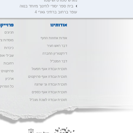
מגרש ספורט ושיקומו
›
בית ספר יסודי לחינוך מיוחד בנווה
עופר ברחוב ברתיני גארי 4
חניונים
אודות אחוזות החוף
מוסדות צי
דבר ראש העיר
כיכרות
דירקטוריון החברה
שבילי אופנ
דבר המנכ"ל
רחובות
תוכנית עבודה אגף תפעול
פרויקטים ש
תוכנית עבודה אגף פרויקטים
ארכיון
תוכנית עבודה גני שרונה
כל הפרויק
תוכנית עבודה אגף כספים
תוכנית עבודה לשכת מנכ"ל