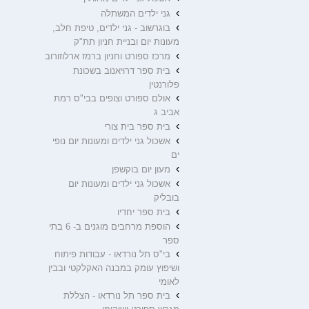
›
גני ילדים המשתלה
›
בוגרשוב - גני ילדים, טיפת חלב,
מעונות יום ובניית חניון תת"ק
›
מרכז ספורט וחניון ברמז ארלוזורוב
›
בית ספר דרויאנוב בשכונת
פלורנטין
›
אולם ספורט וצופים בבי"ס רמת
אביב ג
›
בית ספר בית צורי
›
אשכול גני ילדים ומעונות יום נופי
ים
›
מעון יום בוקשפן
›
אשכול גני ילדים ומעונות יום
בובליק
›
בית ספר יחדיו
›
הוספת מרחבים מוגנים ב- 6 בתי
ספר
›
בי"ס תל נורדאו - עבודות פיתוח
ושיפוץ עומק במבנה האקלקטי ובבין
לאומי
›
בית ספר תל נורדאו - הצללת