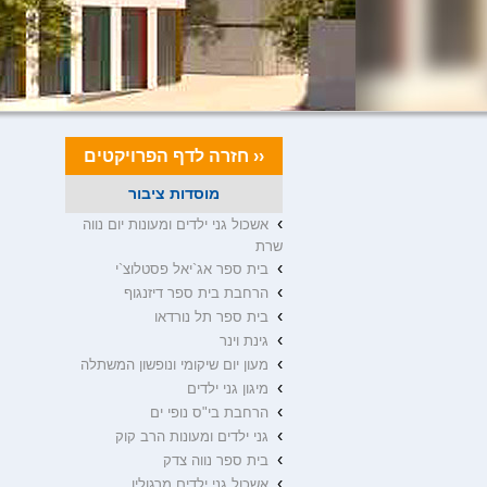
‹‹ חזרה לדף הפרויקטים
מוסדות ציבור
›
אשכול גני ילדים ומעונות יום נווה
שרת
›
בית ספר אג`יאל פסטלוצ`י
›
הרחבת בית ספר דיזנגוף
›
בית ספר תל נורדאו
›
גינת וינר
›
מעון יום שיקומי ונופשון המשתלה
›
מיגון גני ילדים
›
הרחבת בי"ס נופי ים
›
גני ילדים ומעונות הרב קוק
›
בית ספר נווה צדק
›
אשכול גני ילדים מרגולין