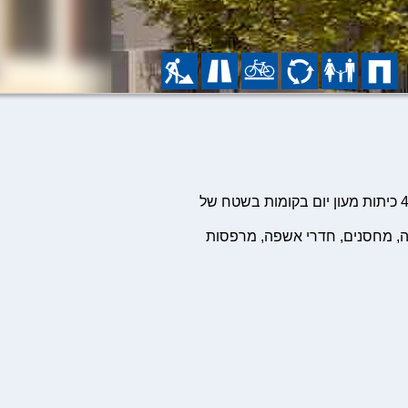
• הקמת מבנה בן 3 קומות הכולל 2 כיתות גני ילדים בקומת הקרקע ו-4 כיתות מעון יום בקומות בשטח של
ה, מחסנים, חדרי אשפה, מרפסות