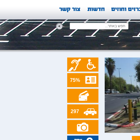
75%
297