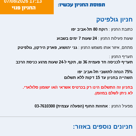
07/08/2026 17:13
חניון גולפיטק
כתובת החניון :
רוקח 80 תל-אביב יפו
שעות פעילות החניון :
24 שעות 7 ימים בשבוע
מתחם, איזור אותו משמש החניון :
גני יהושוע, פארק הירקון, גולפיטק
תעריף החניון :
תעריף לכניסה חד פעמית 36 ₪, תקף ל-24 שעות מרגע כניסת הרכב
75% הנחה לתושבי תל-אביב יפו
השהייה בחניון עד 15 דקות ללא תשלום
בחניון זה התשלום הינו רק בכרטיס אשראי ו/או ישומון סלולארי.
לא ניתן לשלם במזומן.
מפעיל החניון :
אחוזות החוף (הפעלה עצמית) 03-7610300
חניונים נוספים באזור: