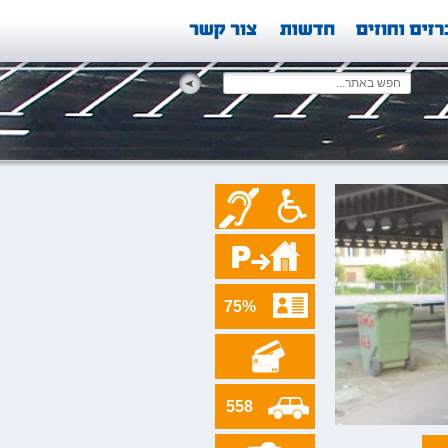
75%
558