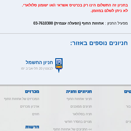
בחניון זה התשלום הינו רק בכרטיס אשראי ו/או ישומון סלולארי.
לא ניתן לשלם במזומן.
מפעיל החניון :
אחוזות החוף (הפעלה עצמית) 03-7610300
חניונים נוספים באזור:
חניון החשמל
לבונטין 20 תל-אביב יפו
חניוני אחוזות החוף
המכרזים של אחוזות החוף
בור
חניונים ממוכנים
ארכיון מכרזים
חניה בסלולאר
חוזים
יים
מנויים בהסדר חודשי
>> החניונים של אחוזות החוף