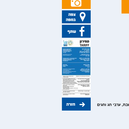
רת ובימי שישי, שבת, ערבי חג וחגים