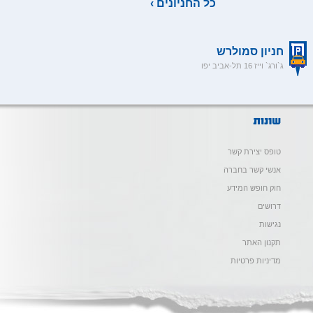
כל החניונים ›
חניון סמולרש
ג`ורג` וייז 16 תל-אביב יפו
טופס יצירת קשר
אנשי קשר בחברה
חוק חופש המידע
דרושים
נגישות
תקנון האתר
מדיניות פרטיות