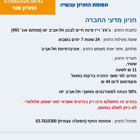
07/08/2026 08:41
חניון מדעי החברה
כתובת החניון :
ג`ורג` וייז פינת חיים לבנון תל-אביב יפו (מתחם אונ` 493)
שעות פעילות החניון :
24 שעות 7 ימים בשבוע
מתחם, איזור אותו משמש החניון :
אוניברסיטת תל-אביב
תעריף החניון :
שעתי,
11 ₪ לשעה
החיוב לפי משך החניה בדקות בפועל
מקסימום ליום 44 ₪
50% הנחה לסטודנטים ותושבי תל-אביב יפו
בחניון זה התשלום הינו רק בכרטיס אשראי ו/או ישומון סלולארי.
לא ניתן לשלם במזומן.
מפעיל החניון :
אחוזות החוף (הפעלה עצמית) 03-7610300