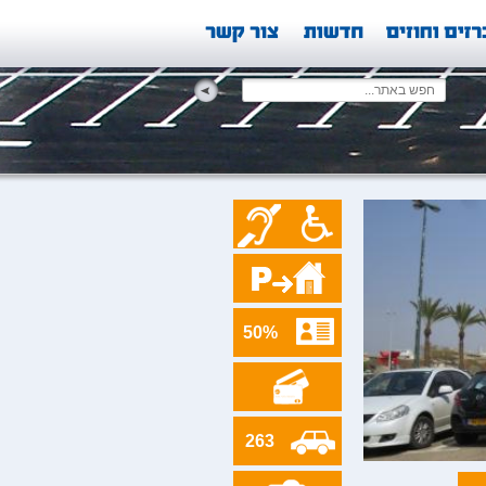
50%
263