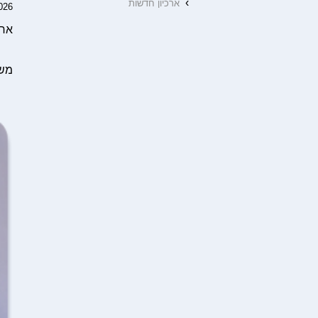
›
ארכיון חדשות
026
אחו
משר